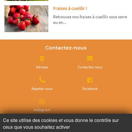
Fraises à cueillir !
Retrouvez nos fraises à cueillir sous serre
ou en...
Contactez-nous
Adresse
Contactez nous
Appelez nous
Facebook
Instagram
Ce site utilise des cookies et vous donne le contrôle sur
ceux que vous souhaitez activer
Ne ratez plus rien,