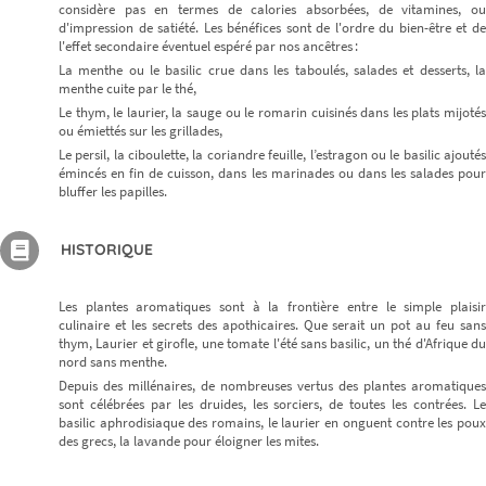
considère pas en termes de calories absorbées, de vitamines, ou
d'impression de satiété. Les bénéfices sont de l'ordre du bien-être et de
l'effet secondaire éventuel espéré par nos ancêtres :
La menthe ou le basilic crue dans les taboulés, salades et desserts, la
menthe cuite par le thé,
Le thym, le laurier, la sauge ou le romarin cuisinés dans les plats mijotés
ou émiettés sur les grillades,
Le persil, la ciboulette, la coriandre feuille, l’estragon ou le basilic ajoutés
émincés en fin de cuisson, dans les marinades ou dans les salades pour
bluffer les papilles.
HISTORIQUE
Les plantes aromatiques sont à la frontière entre le simple plaisir
culinaire et les secrets des apothicaires. Que serait un pot au feu sans
thym, Laurier et girofle, une tomate l'été sans basilic, un thé d'Afrique du
nord sans menthe.
Depuis des millénaires, de nombreuses vertus des plantes aromatiques
sont célébrées par les druides, les sorciers, de toutes les contrées. Le
basilic aphrodisiaque des romains, le laurier en onguent contre les poux
des grecs, la lavande pour éloigner les mites.