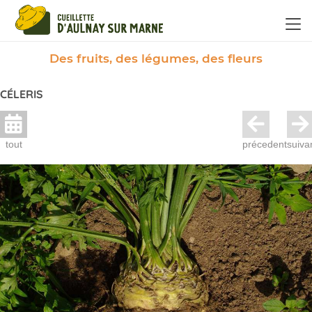
Panneau de gestion des cookies
Des fruits, des légumes, des fleurs
CÉLERIS
tout
précedent
suiva