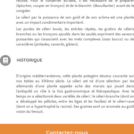
récolte. Pour le conserver au-delà, il est nécessaire de le préparer
(éplucher, couper en tronçon) et de le blanchir (ébouillanter) avant de le
congeler.
Le céleri par la puissance de son goût et de son arôme est une plante
avec un impact condimentaire important.
Les purées de céleri boule, les entrées râpées, les gratins de céleris
branches ou les tronçons ajoutés dans les sautés expriment des saveurs
puissantes qui s’associent avec les mets complexes (osso bucco) ou de
caractères (pintades, canards, gibiers).
HISTORIQUE
D'origine méditerranéenne, cette plante potagère devenu courante sur
nos tables au XIXème siècle. Le céleri est né d'une sélection par les
allemands d'une plante appelée ache des marais qui jouait dans
l’antiquité un rôle à la fois gastronomique et thérapeutique. Avec le
temps on a sélectionné deux variétés de céleri : le céleri-branche (dont on
a développé les pétioles, entre les tiges et les feuilles) et le céleri-rave
(dont on a hypertrophié la racine). Ses graines sont un aromate au goût
voisin du fenouil.
Contactez-nous