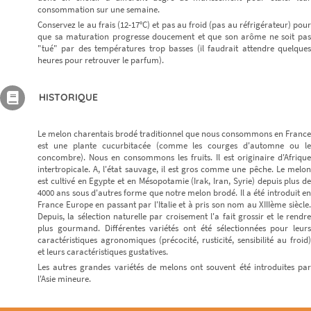
consommation sur une semaine.
Conservez le au frais (12-17°C) et pas au froid (pas au réfrigérateur) pour
que sa maturation progresse doucement et que son arôme ne soit pas
"tué" par des températures trop basses (il faudrait attendre quelques
heures pour retrouver le parfum).
HISTORIQUE
Le melon charentais brodé traditionnel que nous consommons en France
est une plante cucurbitacée (comme les courges d'automne ou le
concombre). Nous en consommons les fruits. Il est originaire d'Afrique
intertropicale. A, l'état sauvage, il est gros comme une pêche. Le melon
est cultivé en Egypte et en Mésopotamie (Irak, Iran, Syrie) depuis plus de
4000 ans sous d'autres forme que notre melon brodé. Il a été introduit en
France Europe en passant par l'Italie et à pris son nom au XIIIème siècle.
Depuis, la sélection naturelle par croisement l'a fait grossir et le rendre
plus gourmand. Différentes variétés ont été sélectionnées pour leurs
caractéristiques agronomiques (précocité, rusticité, sensibilité au froid)
et leurs caractéristiques gustatives.
Les autres grandes variétés de melons ont souvent été introduites par
l'Asie mineure.