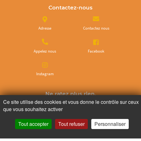
Contactez-nous
Adresse
Contactez nous
Appelez nous
Facebook
Instagram
Ne ratez plus rien,
Ce site utilise des cookies et vous donne le contrôle sur ceux
Abonnez-vous à notre newsletter
que vous souhaitez activer
Tout accepter
Tout refuser
Personnaliser
Je m’inscris